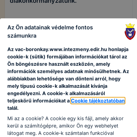
diákönkormányzatunk.
2026-os DÖK-ös tanáraink: Nagy Enikő, Hidvégi
Az Ön adatainak védelme fontos
Brigitta
számunkra
Az vac-boronkay.www.intezmeny.edir.hu honlapja
DÖK 2021-2022
cookie-k (sütik) formájában információkat tárol az
Ön böngészésre használt eszközén, amely
DÖK 2020-2021
információk személyes adatnak minősülhetnek. Az
alábbiakban lehetősége van dönteni arról, hogy
DÖK 2019-2020
mely típusú cookie-k alkalmazását kívánja
engedélyezni. A cookie-k alkalmazásáról
DÖK 2018-2019
teljeskörű információkat a
Cookie tájékoztatóban
talál.
DÖK 2016-2017
Mi az a cookie? A cookie egy kis fájl, amely akkor
kerül a számítógépre, amikor Ön egy webhelyet
DÖK 2014-2015
látogat meg. A cookie-k számtalan funkcióval