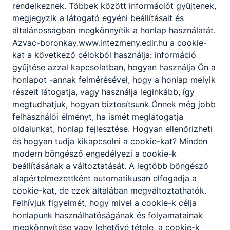
rendelkeznek. Többek között információt gyűjtenek,
DÖK 2013-2014
megjegyzik a látogató egyéni beállításait és
általánosságban megkönnyítik a honlap használatát.
DÖK 2012-2013
Azvac-boronkay.www.intezmeny.edir.hu a cookie-
kat a következő célokból használja: információ
gyűjtése azzal kapcsolatban, hogyan használja Ön a
honlapot -annak felmérésével, hogy a honlap melyik
részeit látogatja, vagy használja leginkább, így
megtudhatjuk, hogyan biztosítsunk Önnek még jobb
felhasználói élményt, ha ismét meglátogatja
Partnereink
oldalunkat, honlap fejlesztése. Hogyan ellenőrizheti
és hogyan tudja kikapcsolni a cookie-kat? Minden
modern böngésző engedélyezi a cookie-k
beállításának a változtatását. A legtöbb böngésző
alapértelmezettként automatikusan elfogadja a
cookie-kat, de ezek általában megváltoztathatók.
Felhívjuk figyelmét, hogy mivel a cookie-k célja
honlapunk használhatóságának és folyamatainak
megkönnyítése vagy lehetővé tétele, a cookie-k