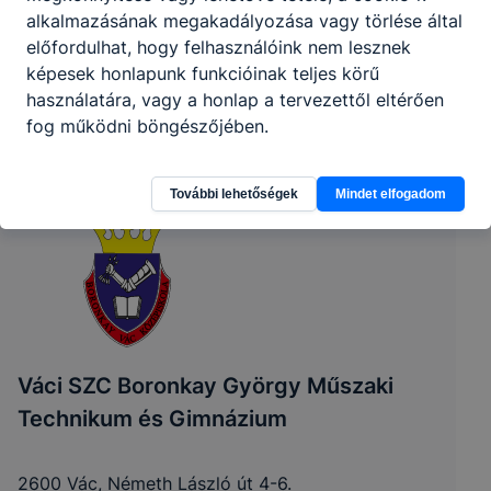
alkalmazásának megakadályozása vagy törlése által
előfordulhat, hogy felhasználóink nem lesznek
képesek honlapunk funkcióinak teljes körű
használatára, vagy a honlap a tervezettől eltérően
fog működni böngészőjében.
További lehetőségek
Mindet elfogadom
Váci SZC Boronkay György Műszaki
Technikum és Gimnázium
2600 Vác, Németh László út 4-6.