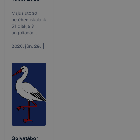
Május utolsó
hetében iskolánk
51 diákja 3
angoltanár
kíséretével részt
vett egy
2026. jún. 29.
élményekkel teli
csodás
tanulmányi
utazáson.
Gólyatábor