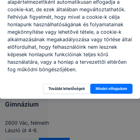
alapértelmezettként automatikusan elfogadja a
cookie-kat, de ezek általában megváltoztathatók.
Felhívjuk figyelmét, hogy mivel a cookie-k célja
honlapunk használhatóságának és folyamatainak
megkönnyítése vagy lehetővé tétele, a cookie-k
alkalmazásának megakadályozása vagy törlése által
előfordulhat, hogy felhasználóink nem lesznek
képesek honlapunk funkcióinak teljes körű
Váci SZC
használatára, vagy a honlap a tervezettől eltérően
Boronkay
fog működni böngészőjében.
György
Műszaki
További lehetőségek
Mindet elfogadom
Technikum és
Gimnázium
2600 Vác, Németh
László út 4-6.