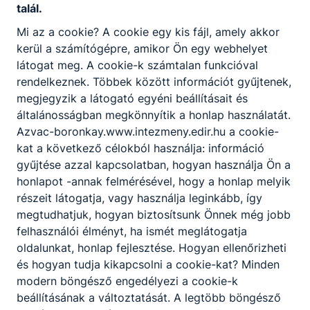
csapat került a
talál.
Partnereink
döntőbe egy
Mi az a cookie? A cookie egy kis fájl, amely akkor
elődöntő után).
kerül a számítógépre, amikor Ön egy webhelyet
látogat meg. A cookie-k számtalan funkcióval
rendelkeznek. Többek között információt gyűjtenek,
megjegyzik a látogató egyéni beállításait és
általánosságban megkönnyítik a honlap használatát.
Azvac-boronkay.www.intezmeny.edir.hu a cookie-
kat a következő célokból használja: információ
gyűjtése azzal kapcsolatban, hogyan használja Ön a
honlapot -annak felmérésével, hogy a honlap melyik
részeit látogatja, vagy használja leginkább, így
megtudhatjuk, hogyan biztosítsunk Önnek még jobb
felhasználói élményt, ha ismét meglátogatja
oldalunkat, honlap fejlesztése. Hogyan ellenőrizheti
és hogyan tudja kikapcsolni a cookie-kat? Minden
modern böngésző engedélyezi a cookie-k
beállításának a változtatását. A legtöbb böngésző