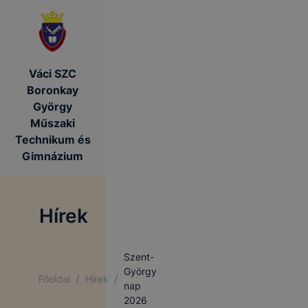
Váci SZC
Boronkay
György
Műszaki
Technikum és
Gimnázium
Hírek
Szent-
György
/
/
Főoldal
Hírek
nap
2026