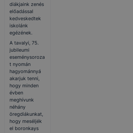
diákjaink zenés
előadással
kedveskedtek
iskolánk
egézének.
A tavalyi, 75.
jubileumi
eseménysoroza
t nyomán
hagyománnyá
akarjuk tenni,
hogy minden
évben
meghívunk
néhány
öregdiákunkat,
hogy meséljék
el boronkays