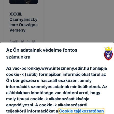
XXXIII.
Csernyánszky
Imre Országos
Verseny
Április 16. és 18.
között került
Az Ön adatainak védelme fontos
megrendezésre
számunkra
a XXXIII.
Csernyánszky
Az vac-boronkay.www.intezmeny.edir.hu honlapja
Imre Országos
2026.
Bermann
Középiskolai
cookie-k (sütik) formájában információkat tárol az
jún.
Gábor
Pneumatika és
22.
Ön böngészésre használt eszközén, amely
Mechatronika
információk személyes adatnak minősülhetnek. Az
Verseny döntője
alábbiakban lehetősége van dönteni arról, hogy
Nagykanizsán,
mely típusú cookie-k alkalmazását kívánja
ahová két
engedélyezni. A cookie-k alkalmazásáról
csapatunk is
teljeskörű információkat a
Cookie tájékoztatóban
bejutott (30